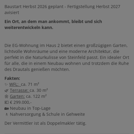
Baustart Herbst 2026 geplant - Fertigstellung Herbst 2027
avisiert
Ein Ort, an dem man ankommt, bleibt und sich
weiterentwickeln kann.
Die EG-Wohnung im Haus 2 bietet einen großzügigen Garten,
lichtvolle Wohnräume und eine moderne Architektur, die
perfekt in die Naturkulisse von Steinfeld passt. Ein idealer Ort
für alle, die in einem Neubau wohnen und trotzdem die Ruhe
des Drautals genießen möchten.
Fakten:
✨
WFL:
ca. 71 m²
🌿
Terrasse:
ca. 30 m²
🌼
Garten:
ca. 122 m²
💶 € 299.000,-
🏡 Neubau in Top-Lage
🚶 Nahversorgung & Schule in Gehweite
Der Vermittler ist als Doppelmakler tätig.