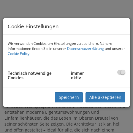
Cookie Einstellungen
Wir verwenden Cookies um Einstellungen zu speichern. Nähere
Informationen finden Sie in unserer
Datenschutzerklärung
und unserer
Cookie Policy
.
Technisch notwendige
immer
Cookies
aktiv
Beschreibung
Speichern
Alle akzeptieren
Im neuen Wohnprojekt Wohnen am Neusteinhof in Steinfeld
entstehen moderne Eigentumswohnungen und
Einfamilienhäuser, die das Leben im Oberen Drautal von
seiner schönsten Seite zeigen. Die Architektur ist klar, hell
und offen gestaltet – ideal für alle, die sich nach einem