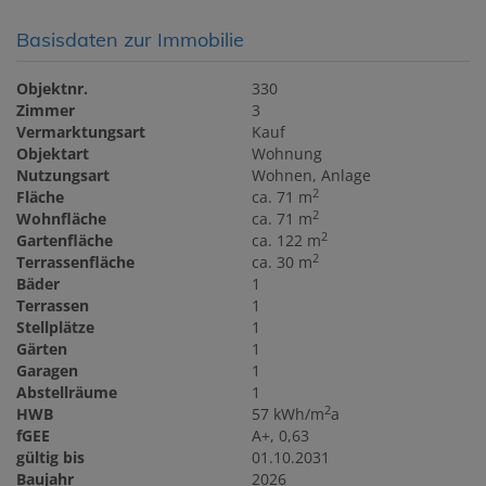
Basisdaten zur Immobilie
Objektnr.
330
Zimmer
3
Vermarktungsart
Kauf
Objektart
Wohnung
Nutzungsart
Wohnen
Anlage
2
Fläche
ca. 71 m
2
Wohnfläche
ca. 71 m
2
Gartenfläche
ca. 122 m
2
Terrassenfläche
ca. 30 m
Bäder
1
Terrassen
1
Stellplätze
1
Gärten
1
Garagen
1
Abstellräume
1
2
HWB
57 kWh/m
a
fGEE
A+, 0,63
gültig bis
01.10.2031
Baujahr
2026