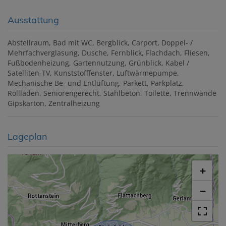
Ausstattung
Abstellraum
Bad mit WC
Bergblick
Carport
Doppel- /
Mehrfachverglasung
Dusche
Fernblick
Flachdach
Fliesen
Fußbodenheizung
Gartennutzung
Grünblick
Kabel /
Satelliten-TV
Kunststofffenster
Luftwärmepumpe
Mechanische Be- und Entlüftung
Parkett
Parkplatz
Rollladen
Seniorengerecht
Stahlbeton
Toilette
Trennwände
Gipskarton
Zentralheizung
Lageplan
+
−