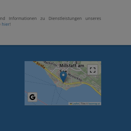
nd Informationen zu Dienstleistungen unseres
e
hier
!
Leaflet
|
Tiles ©
basemap.at