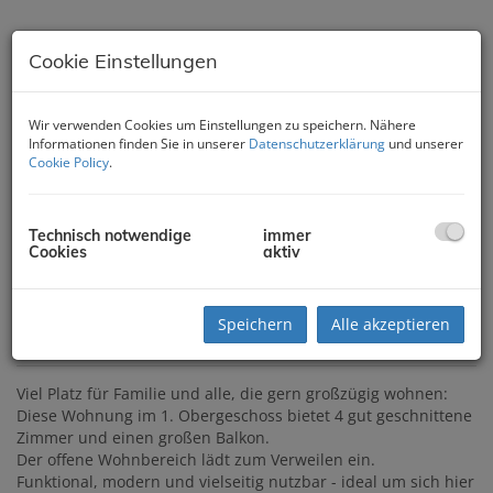
Cookie Einstellungen
Wir verwenden Cookies um Einstellungen zu speichern. Nähere
Informationen finden Sie in unserer
Datenschutzerklärung
und unserer
Cookie Policy
.
Technisch notwendige
immer
Cookies
aktiv
Speichern
Alle akzeptieren
Beschreibung
Viel Platz für Familie und alle, die gern großzügig wohnen:
Diese Wohnung im 1. Obergeschoss bietet 4 gut geschnittene
Zimmer und einen großen Balkon.
Der offene Wohnbereich lädt zum Verweilen ein.
Funktional, modern und vielseitig nutzbar - ideal um sich hier