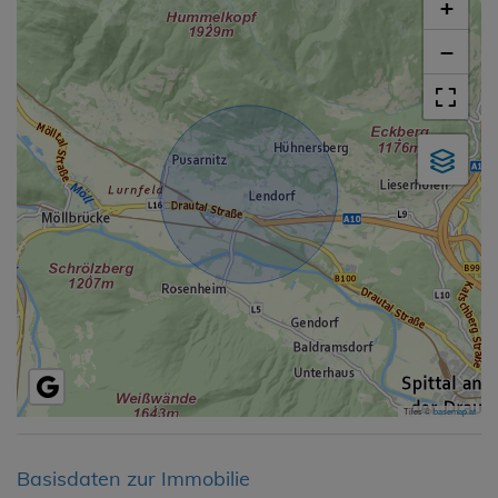
+
−
Tiles ©
basemap.at
Basisdaten zur Immobilie