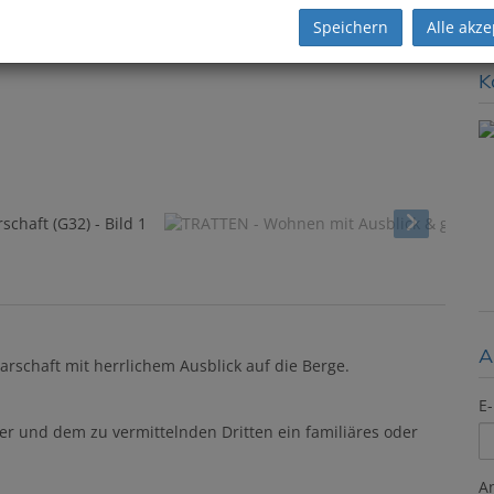
G
Speichern
Alle akze
K
A
rschaft mit herrlichem Ausblick auf die Berge.
E-
er und dem zu vermittelnden Dritten ein familiäres oder
A