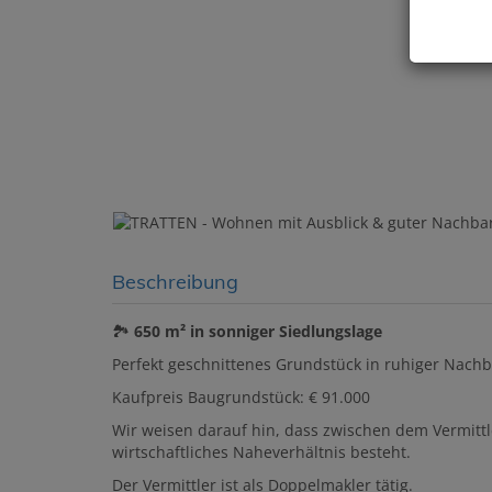
Beschreibung
🏞️
650 m² in sonniger Siedlungslage
Perfekt geschnittenes Grundstück in ruhiger Nachba
Kaufpreis Baugrundstück: € 91.000
Wir weisen darauf hin, dass zwischen dem Vermittl
wirtschaftliches Naheverhältnis besteht.
Der Vermittler ist als Doppelmakler tätig.