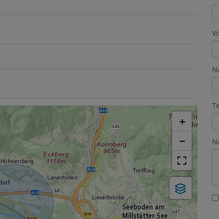
V
N
T
+
−
N