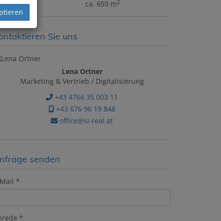
2
rundfläche
ca. 650 m
ptieren
ontaktieren Sie uns
Lena Ortner
Marketing & Vertrieb / Digitalisierung
+43 4766 35 003 11
+43 676 96 19 848
office@si-real.at
nfrage senden
Mail
nrede