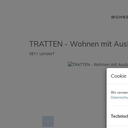
WOHNB
TRATTEN - Wohnen mit Ausbl
9811 Lendorf
Cookie
Wir verwen
Datenschu
Technisc