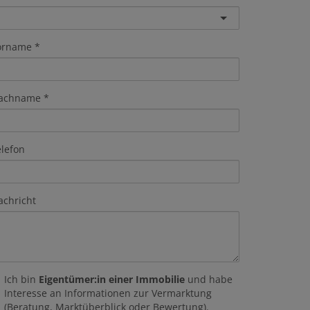
orname
achname
elefon
achricht
Ich bin
Eigentümer:in einer Immobilie
und habe
Interesse an Informationen zur Vermarktung
(Beratung, Marktüberblick oder Bewertung).