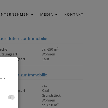
UNTERNEHMEN
MEDIA
KONTAKT
asisdaten zur Immobilie
2
läche
ca. 650 m
utzungsart
Wohnen
ermarktungsart
Kauf
asisdaten zur Immobilie
 unserer
bjektnr.
247
ermarktungsart
Kauf
bjektart
Grundstück
utzungsart
Wohnen
2
läche
ca. 650 m