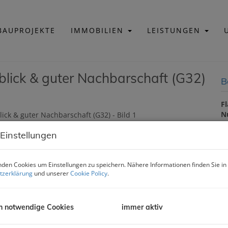
AUPROJEKTE
IMMOBILIEN
LEISTUNGEN
ick & guter Nachbarschaft (G32)
B
F
N
V
 Einstellungen
B
den Cookies um Einstellungen zu speichern. Nähere Informationen finden Sie in
tzerklärung
und unserer
Cookie Policy
.
O
V
O
h notwendige Cookies
immer aktiv
N
F