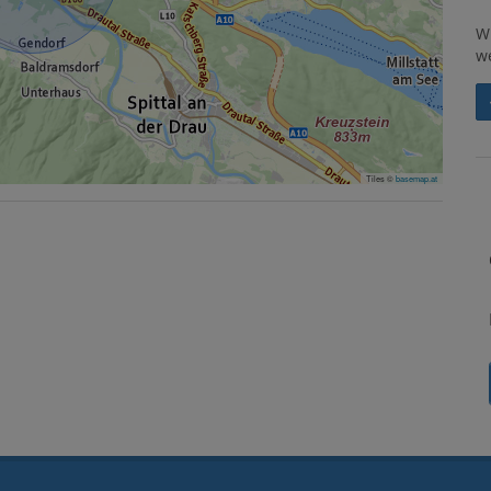
W
w
Tiles ©
basemap.at