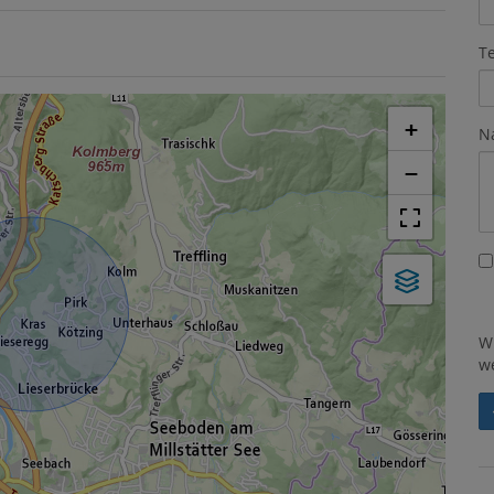
T
+
N
−
W
w