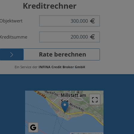
Leaflet
|
Tiles ©
basemap.at