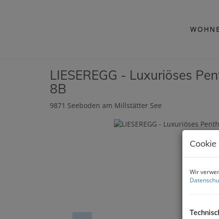
WOHNB
LIESEREGG - Luxuriöses Pent
8B
9871 Seeboden am Millstätter See
Cookie
Wir verwen
Datenschu
Technisc