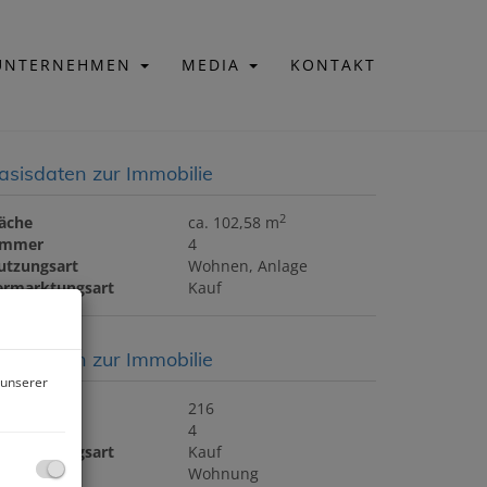
UNTERNEHMEN
MEDIA
KONTAKT
asisdaten zur Immobilie
2
läche
ca. 102,58 m
immer
4
utzungsart
Wohnen
Anlage
ermarktungsart
Kauf
asisdaten zur Immobilie
 unserer
bjektnr.
216
immer
4
ermarktungsart
Kauf
bjektart
Wohnung