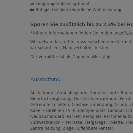
🚗 Tiefgaragenplätze optional
🏡 Ruhige, familienfreundliche Wohnsiedlung
Sparen Sie zusätzlich bis zu 2,3% bei
*Nähere Informationen finden Sie in den angefüg
Wir weisen darauf hin, dass zwischen dem Vermittl
wirtschaftliches Naheverhältnis besteht.
Der Vermittler ist als Doppelmakler tätig.
Ausstattung
Abstellraum
Außenliegender Sonnenschutz
Bad m
Mehrfachverglasung
Dusche
Fahrradraum
Fernbl
Getrennte Toiletten
Glasfaseranbindung
Grünblic
Kabel / Satelliten-TV
Kinderspielplatz
Laminat
Lu
Neubaustandard
Parkett
Parkplatz
Personenaufz
Südwestbalkon / -terrasse
Tiefgarage
Toilette
Tre
Zentralheizung
Ziegel
Öffenbare Fenster