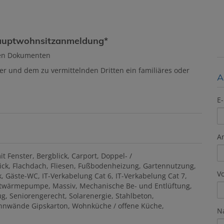
 Hauptwohnsitzanmeldung*
ten Dokumenten
er und dem zu vermittelnden Dritten ein familiäres oder
A
E-
A
it Fenster
Bergblick
Carport
Doppel- /
ick
Flachdach
Fliesen
Fußbodenheizung
Gartennutzung
V
k
Gäste-WC
IT-Verkabelung Cat 6
IT-Verkabelung Cat 7
ftwärmepumpe
Massiv
Mechanische Be- und Entlüftung
ug
Seniorengerecht
Solarenergie
Stahlbeton
nnwände Gipskarton
Wohnküche / offene Küche
N