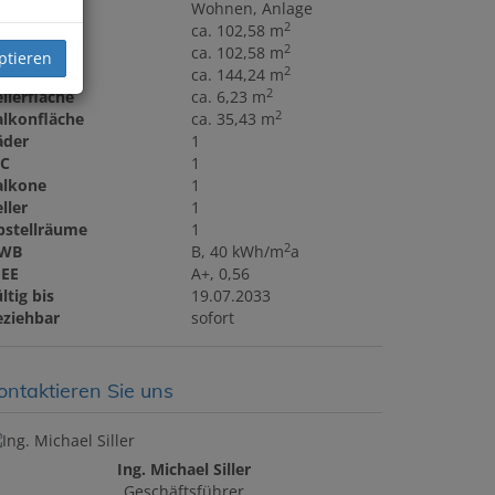
utzungsart
Wohnen
Anlage
2
läche
ca. 102,58 m
2
ohnfläche
ca. 102,58 m
ptieren
2
utzfläche
ca. 144,24 m
2
llerfläche
ca. 6,23 m
2
alkonfläche
ca. 35,43 m
äder
1
C
1
alkone
1
ller
1
bstellräume
1
2
WB
B, 40 kWh/m
a
GEE
A+, 0,56
ltig bis
19.07.2033
eziehbar
sofort
ontaktieren Sie uns
Ing. Michael Siller
Geschäftsführer