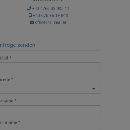
+43 4766 35 003 11
+43 676 96 19 848
office@si-real.at
nfrage senden
Mail
nrede
orname
achname