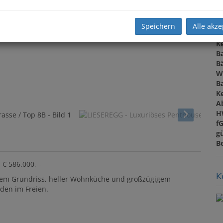
N
F
W
Speichern
Alle akze
N
Ke
B
B
W
B
Ke
A
H
f
gü
B
€ 586.000,--
K
em Grundriss, heller Wohnküche und großzügigem
nden im Freien.