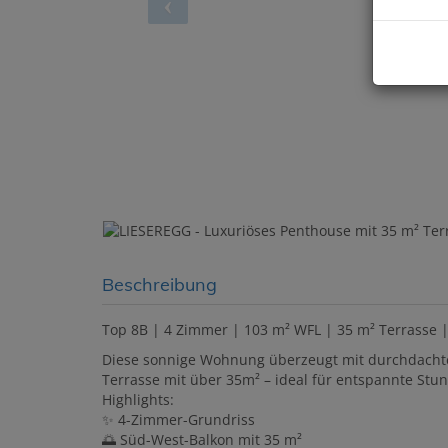
Beschreibung
Top 8B | 4 Zimmer | 103 m² WFL | 35 m² Terrasse | 
Diese sonnige Wohnung überzeugt mit durchdacht
Terrasse mit über 35m² – ideal für entspannte Stu
Highlights:
✨ 4-Zimmer-Grundriss
🌅 Süd-West-Balkon mit 35 m²