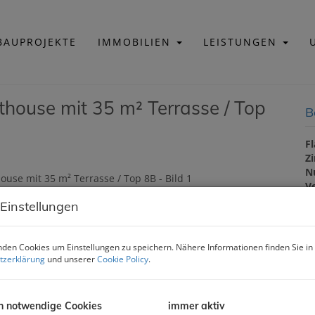
AUPROJEKTE
IMMOBILIEN
LEISTUNGEN
house mit 35 m² Terrasse / Top
B
F
Z
N
V
 Einstellungen
B
den Cookies um Einstellungen zu speichern. Nähere Informationen finden Sie in
tzerklärung
und unserer
Cookie Policy
.
O
Z
V
O
h notwendige Cookies
immer aktiv