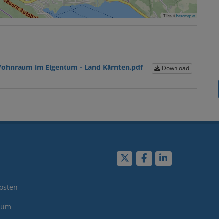
Tiles ©
basemap.at
n Wohnraum im Eigentum - Land Kärnten.pdf
Download
osten
sum